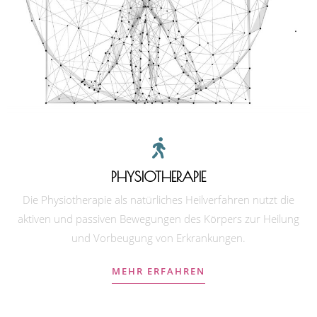
PHYSIOTHERAPIE
Die Physiotherapie als natürliches Heilverfahren nutzt die
aktiven und passiven Bewegungen des Körpers zur Heilung
und Vorbeugung von Erkrankungen.
MEHR ERFAHREN