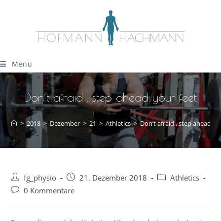
Menü
Don’t afraid , step ahead your feet
>
2018
>
Dezember
>
21
>
Athletics
>
Don’t afraid , step ahead yo
fg_physio
21. Dezember 2018
Athletics
0 Kommentare