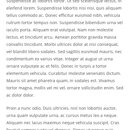
Suspendisse ac lobortis tortor. Ut sed scelerisque lectus, in
eleifend lorem. Suspendisse lobortis nisi nisi, quis aliquam
tellus commodo ac. Donec efficitur euismod nibh, vehicula
rutrum tortor tempus non. Suspendisse bibendum urna vel
iaculis porta. Aliquam erat volutpat. Nam non molestie
lectus, et tincidunt arcu. Aenean porttitor gravida massa
convallis tincidunt. Morbi ultrices dolor at nisi consequat,
vel blandit libero sodales. Sed sagittis euismod mauris, nec
condimentum ex varius vitae. Integer at augue ut urna
ornare vulputate ac et felis. Donec in turpis a tortor
elementum vehicula. Curabitur molestie venenatis dictum.
Mauris sit amet pharetra quam, in sodales est. Vivamus
tortor magna, mollis vel mi vel, ornare sollicitudin enim. Sed
ac dolor dolor.
Proin a nunc odio. Duis ultricies, nisl non lobortis auctor,
urna quam vulputate urna, ac cursus metus leo a neque.
Aliquam nec lacus maximus neque vehicula suscipit. Cras
feugiat semper justo vel rhoncus. Donec ut neque quis