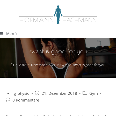
Menü
sweat is good for you
>
2018
>
Dezember
>
21
>
Gym
>
sweat is good for you
fg_physio
21. Dezember 2018
Gym
0 Kommentare