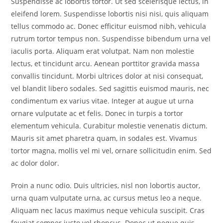
Suspendisse ac lobortis tortor. Ut sed scelerisque lectus, in
eleifend lorem. Suspendisse lobortis nisi nisi, quis aliquam
tellus commodo ac. Donec efficitur euismod nibh, vehicula
rutrum tortor tempus non. Suspendisse bibendum urna vel
iaculis porta. Aliquam erat volutpat. Nam non molestie
lectus, et tincidunt arcu. Aenean porttitor gravida massa
convallis tincidunt. Morbi ultrices dolor at nisi consequat,
vel blandit libero sodales. Sed sagittis euismod mauris, nec
condimentum ex varius vitae. Integer at augue ut urna
ornare vulputate ac et felis. Donec in turpis a tortor
elementum vehicula. Curabitur molestie venenatis dictum.
Mauris sit amet pharetra quam, in sodales est. Vivamus
tortor magna, mollis vel mi vel, ornare sollicitudin enim. Sed
ac dolor dolor.
Proin a nunc odio. Duis ultricies, nisl non lobortis auctor,
urna quam vulputate urna, ac cursus metus leo a neque.
Aliquam nec lacus maximus neque vehicula suscipit. Cras
feugiat semper justo vel rhoncus. Donec ut neque quis